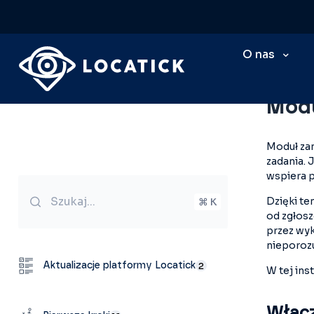
O nas
Baza wi
Modu
Moduł za
zadania. 
wspiera 
Szukaj...
Dzięki te
⌘ K
od zgłosz
przez wy
nieporozu
Aktualizacje platformy Locatick
2
W tej ins
Włąc