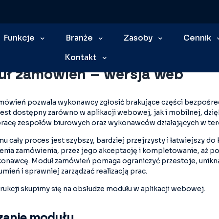
edzy
Funkcje
Baza Informacji i wprowadzanie danych
Branże
Zasoby
Cennik
Moduł zamówień – wersja web
Kontakt
ł zamówień – wersja web
mówień pozwala wykonawcy zgłosić brakujące części bezpośre
Jest dostępny zarówno w aplikacji webowej, jak i mobilnej, dzi
pracę zespołów biurowych oraz wykonawców działających w ter
mu cały proces jest szybszy, bardziej przejrzysty i łatwiejszy d
enia zamówienia, przez jego akceptację i kompletowanie, aż po
konawcę. Moduł zamówień pomaga ograniczyć przestoje, unikn
mień i sprawniej zarządzać realizacją prac.
trukcji skupimy się na obsłudze modułu w aplikacji webowej.
zanie modułu