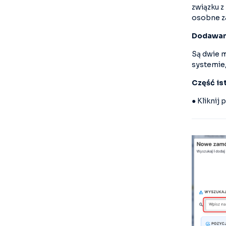
związku z
osobne za
Dodawani
Są dwie m
systemie,
Część is
● Kliknij 