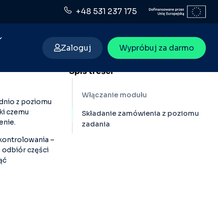
+48 531 237 175
Zaloguj
Wypróbuj za darmo
Spis treści
Włączanie modułu
dnio z poziomu
ęki czemu
Składanie zamówienia z poziomu
enie.
zadania
o kontrolowania –
 odbiór części
ąć