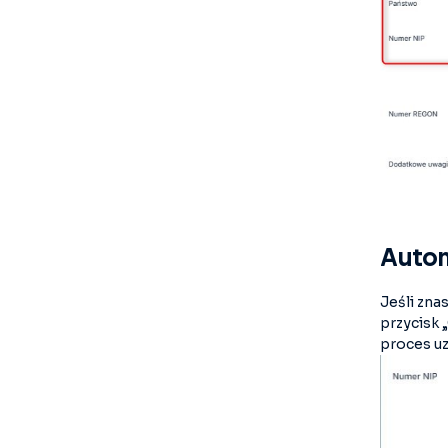
Autom
Jeśli zna
przycisk 
proces uz