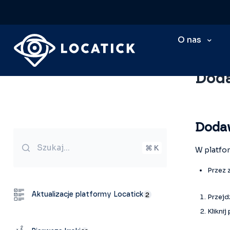
O nas
Baza wi
Doda
Dodaw
Szukaj...
⌘ K
W platfor
Przez 
Aktualizacje platformy Locatick
2
Przejd
Kliknij