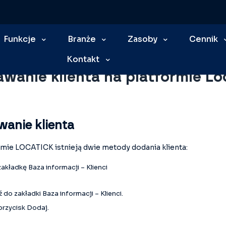
edzy
Funkcje
Baza Informacji i wprowadzanie danych
Branże
Zasoby
Cennik
Dodawanie klienta na platformie Locatick
Kontakt
wanie klienta na platformie Lo
anie klienta
mie LOCATICK istnieją dwie metody dodania klienta:
zakładkę Baza informacji – Klienci
ź do zakładki Baza informacji – Klienci.
 przycisk Dodaj.