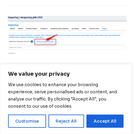
We value your privacy
We use cookies to enhance your browsing
experience, serve personalised ads or content, and
analyse our traffic. By clicking "Accept All", you
consent to our use of cookies.
Otwórz plik i uzupełnij dane – objaśnienie pól możesz
Customise
Reject All
Accept All
sprawdzić w niżej wskazanym miejscu: