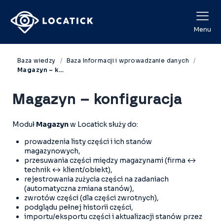
View Categories
Menu
Baza wiedzy
Baza Informacji i wprowadzanie danych
Magazyn – konfiguracja
Magazyn – konfiguracja
Moduł
Magazyn
w Locatick służy do:
prowadzenia listy części i ich stanów
magazynowych,
przesuwania części między magazynami (firma ↔
technik ↔ klient/obiekt),
rejestrowania zużycia części na zadaniach
(automatyczna zmiana stanów),
zwrotów części (dla części zwrotnych),
podglądu pełnej historii części,
importu/eksportu części i aktualizacji stanów przez