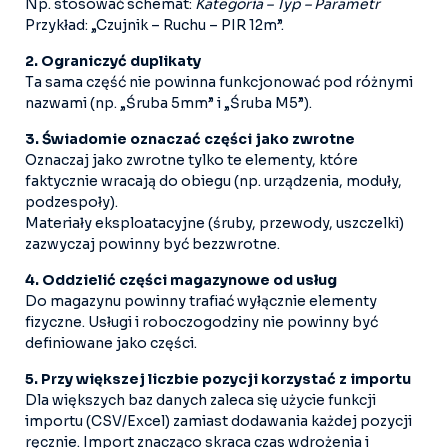
Np. stosować schemat:
Kategoria – Typ – Parametr
Przykład: „Czujnik – Ruchu – PIR 12m”.
2. Ograniczyć duplikaty
Ta sama część nie powinna funkcjonować pod różnymi
nazwami (np. „Śruba 5mm” i „Śruba M5”).
3. Świadomie oznaczać części jako zwrotne
Oznaczaj jako zwrotne tylko te elementy, które
faktycznie wracają do obiegu (np. urządzenia, moduły,
podzespoły).
Materiały eksploatacyjne (śruby, przewody, uszczelki)
zazwyczaj powinny być bezzwrotne.
4. Oddzielić części magazynowe od usług
Do magazynu powinny trafiać wyłącznie elementy
fizyczne. Usługi i roboczogodziny nie powinny być
definiowane jako części.
5. Przy większej liczbie pozycji korzystać z importu
Dla większych baz danych zaleca się użycie funkcji
importu (CSV/Excel) zamiast dodawania każdej pozycji
ręcznie. Import znacząco skraca czas wdrożenia i