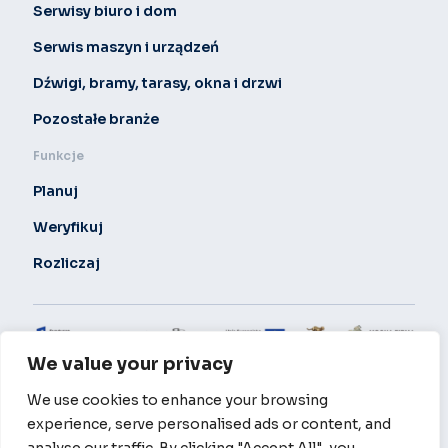
Serwisy biuro i dom
Serwis maszyn i urządzeń
Dźwigi, bramy, tarasy, okna i drzwi
Pozostałe branże
Funkcje
Planuj
Weryfikuj
Rozliczaj
We value your privacy
Polityka prywatności
© 2024 Locatick. All Rights Reserved.
We use cookies to enhance your browsing
Locatick sp z o.o. realizuje projekt: „Przeprowadzenie prac B+R nad
experience, serve personalised ads or content, and
technologią automatyzacji procesów w firmach realizujących usługi
serwisowe w oparciu o Badania Operacyjne” realizowany w ramach