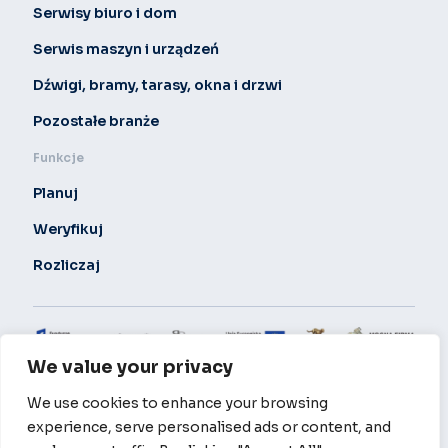
Serwisy biuro i dom
Serwis maszyn i urządzeń
Dźwigi, bramy, tarasy, okna i drzwi
Pozostałe branże
Funkcje
Planuj
Weryfikuj
Rozliczaj
We value your privacy
Polityka prywatności
© 2024 Locatick. All Rights Reserved.
We use cookies to enhance your browsing
Locatick sp z o.o. realizuje projekt: „Przeprowadzenie prac B+R nad
experience, serve personalised ads or content, and
technologią automatyzacji procesów w firmach realizujących usługi
serwisowe w oparciu o Badania Operacyjne” realizowany w ramach