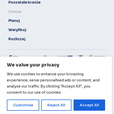
Pozostałe branże
Funkcje
Planuj
Weryfikuj
Rozliczaj
We value your privacy
Polityka prywatności
© 2024 Locatick. All Rights Reserved.
We use cookies to enhance your browsing
Locatick sp z o.o. realizuje projekt: „Przeprowadzenie prac B+R nad
experience, serve personalised ads or content, and
technologią automatyzacji procesów w firmach realizujących usługi
serwisowe w oparciu o Badania Operacyjne” realizowany w ramach
analyse our traffic. By clicking "Accept All", you
powierzenia grantu zgodnie z Projektem: „Czysta3.VC”. Cel projektu: Celem
consent to our use of cookies.
Projektu jest opracowanie innowacyjnego rozwiązania w postaci
wirtualnego asystenta z obszaru Field Service Management, które bazując na
autorskiej metodologii oraz algorytmach sztucznej inteligencji umożliwi
firmom zwiększenie efektywności wykorzystywanych zasobów.
Customise
Reject All
Accept All