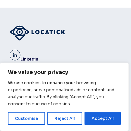
Linkedin
info@locatick.com
We value your privacy
+48 531 237 175
(Pn-Pt: 8:00 - 16:00)
We use cookies to enhance your browsing
ul. Teatralna 17 A, 40-003 Katowice
experience, serve personalised ads or content, and
analyse our traffic. By clicking "Accept All", you
consent to our use of cookies.
O nas
Cennik
Customise
Reject All
Accept All
Kontakt