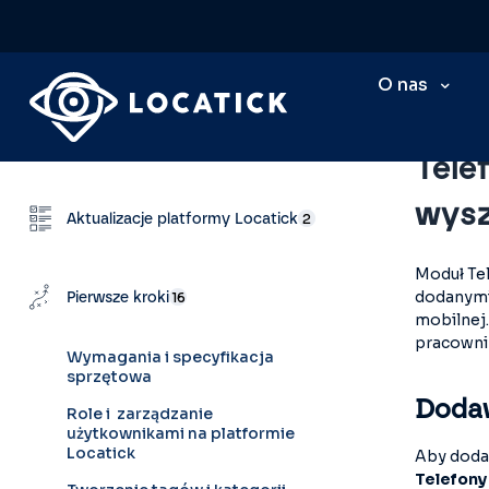
O nas
Baza wi
Szukaj...
⌘ K
Tele
wysz
Aktualizacje platformy Locatick
2
Moduł Tel
dodanymi 
Pierwsze kroki
16
mobilnej.
pracowni
Wymagania i specyfikacja
sprzętowa
Dodaw
Role i zarządzanie
użytkownikami na platformie
Locatick
Aby dodać
Telefony 