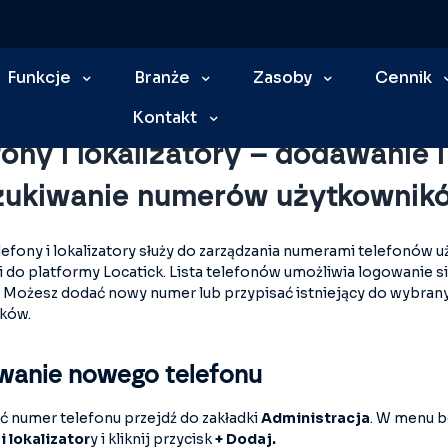
edzy
Funkcje
Pierwsze kroki
Branże
Telefony i lokalizatory – dodawanie i wyszukiwanie numerów użytkowników
Zasoby
Cennik
Kontakt
fony i lokalizatory – dodawanie i
ukiwanie numerów użytkownik
efony i lokalizatory służy do zarządzania numerami telefonów
do platformy Locatick. Lista telefonów umożliwia logowanie się
 Możesz dodać nowy numer lub przypisać istniejący do wybran
ków.
anie nowego telefonu
 numer telefonu przejdź do zakładki
Administracja
. W menu 
i lokalizator
y i
kliknij przycisk
+ Dodaj.