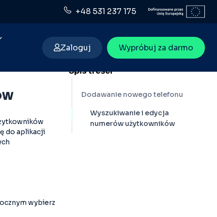
+48 531 237 175
Zaloguj
Wypróbuj za darmo
Spis treści
ów
Dodawanie nowego telefonu
Wyszukiwanie i edycja
 użytkowników
numerów użytkowników
 do aplikacji
ych
bocznym wybierz