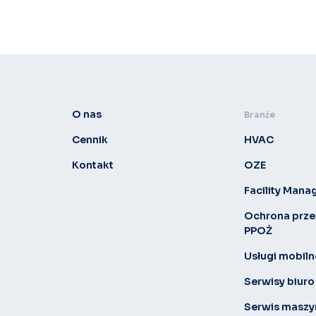
O nas
Branże
Cennik
HVAC
Kontakt
OZE
Facility Man
Ochrona prz
PPOŻ
Usługi mobiln
Serwisy biuro
Serwis maszyn