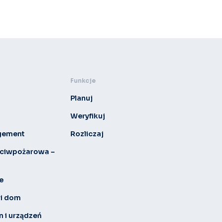
Funkcje
Planuj
Weryfikuj
agement
Rozliczaj
eciwpożarowa –
e
 i dom
 i urządzeń