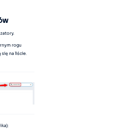
ków
zatory.
órnym rogu
ię na liście.
ka):