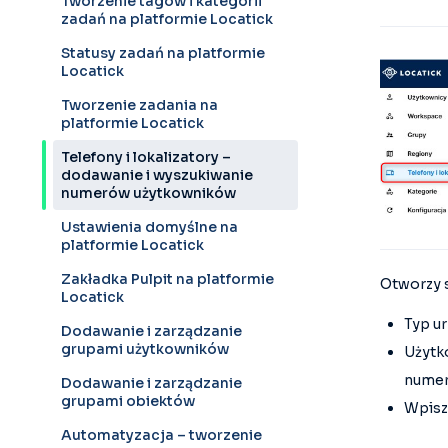
Tworzenie tagów i kategorii
zadań na platformie Locatick
Statusy zadań na platformie
Locatick
Tworzenie zadania na
platformie Locatick
Telefony i lokalizatory –
dodawanie i wyszukiwanie
numerów użytkowników
Ustawienia domyślne na
platformie Locatick
Zakładka Pulpit na platformie
Otworzy s
Locatick
Typ ur
Dodawanie i zarządzanie
grupami użytkowników
Użytko
numer
Dodawanie i zarządzanie
grupami obiektów
Wpisz
Automatyzacja – tworzenie