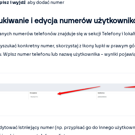
isz i wyjdź
aby dodać numer
kiwanie i edycja numerów użytkowni
anych numerów telefonów znajduje się w sekcji Telefony i lokali
yszukać konkretny numer, skorzystaj z ikony lupki w prawym g
. Wpisz numer telefonu lub nazwę użytkownika – wyniki pojawią s
dytować istniejący numer (np. przypisać go do innego użytkowni