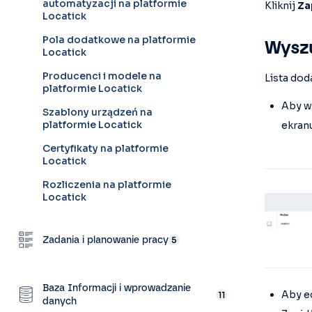
automatyzacji na platformie
Kliknij
Zap
Locatick
Pola dodatkowe na platformie
Wyszu
Locatick
Producenci i modele na
Lista dod
platformie Locatick
Aby w
Szablony urządzeń na
platformie Locatick
ekranu
Certyfikaty na platformie
Locatick
Rozliczenia na platformie
Locatick
Zadania i planowanie pracy
5
Baza Informacji i wprowadzanie
Aby e
11
danych