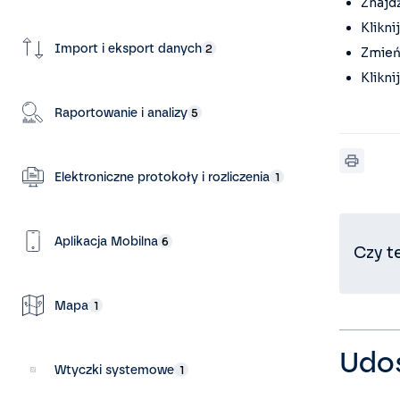
Znajdź
Klikni
Import i eksport danych
2
Zmień
Klikni
Raportowanie i analizy
5
Elektroniczne protokoły i rozliczenia
1
Aplikacja Mobilna
6
Czy t
Mapa
1
Udos
Wtyczki systemowe
1